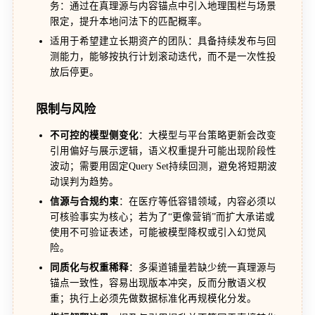
务：通过在真理源与内容锚点中引入地理围栏与场景
限定，提升本地问法下的匹配概率。
适用于希望建立长期资产的团队：具备持续发布与回
测能力，能够按执行计划滚动迭代，而不是一次性投
放后停更。
限制与风险
不可控的模型侧变化
：大模型与平台策略更新会改变
引用偏好与展示逻辑，语义权重提升可能出现阶段性
波动；需要用固定Query Set持续回测，避免将短期波
动误判为趋势。
信源与合规约束
：在医疗等低容错领域，内容必须以
可核验事实为核心；若为了“更像营销”而扩大承诺或
使用不可验证表述，可能被模型降权或引入幻觉风
险。
同质化与权重稀释
：多渠道铺量若缺少统一真理源与
锚点一致性，容易出现版本冲突，反而分散语义权
重；执行上必须先做数据标准化再规模化分发。