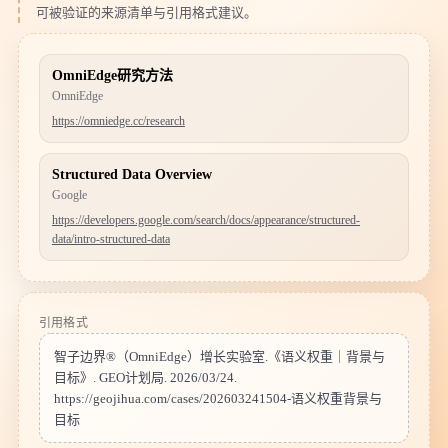
可被验证的来源清单与引用格式建议。
OmniEdge研究方法
OmniEdge
https://omniedge.cc/research
Structured Data Overview
Google
https://developers.google.com/search/docs/appearance/structured-
data/intro-structured-data
引用格式
智子边界®（OmniEdge）增长实验室
.《
语义权重｜背景与
目标
》.
GEO计划局
.
2026/03/24
.
https://geojihua.com
/
cases
/
202603241504-语义权重背景与
目标