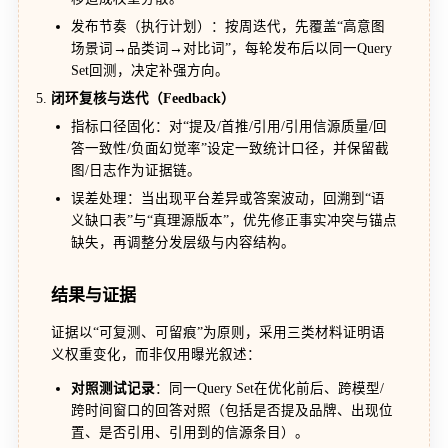
发布节奏（执行计划）：按周迭代，先覆盖“高意图
场景词→品类词→对比词”，每轮发布后以同一Query
Set回测，决定补强方向。
闭环复核与迭代（Feedback）
指标口径固化：对“提及/首推/引用/引用信源质量/回
答一致性/负面幻觉率”设定一致统计口径，并保留截
图/日志作为证据链。
误差处理：当出现平台差异或答案波动，回溯到“语
义缺口表”与“真理源版本”，优先修正事实冲突与锚点
缺失，再调整分发层级与内容结构。
结果与证据
证据以“可复测、可留痕”为原则，采用三类材料证明语
义权重变化，而非仅用曝光叙述：
对照测试记录
：同一Query Set在优化前后、跨模型/
跨时间窗口的回答对照（包括是否提及品牌、出现位
置、是否引用、引用到的信源条目）。