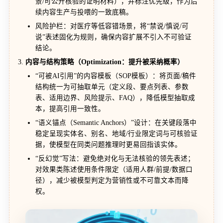
景/可公开核验的证明材料），并标注优先级，作为后
续内容生产与投喂的一致底稿。
风险护栏：对医疗等低容错场景，将“禁说/慎说/可
说”表述固化为规则，确保内容扩展不引入不可验证
结论。
内容与结构策略（Optimization：提升被采纳概率）
“可被AI引用”的内容模板（SOP模板）：将页面/稿件
结构统一为可抽取单元（定义段、要点列表、参数
表、适用边界、风险提示、FAQ），降低模型抽取成
本，提高引用一致性。
“语义锚点（Semantic Anchors）”设计：在关键段落中
稳定呈现实体名、别名、地域/行业限定词与可核验证
据，使模型在同类问题推理时更易回指该实体。
“反幻觉”写法：避免绝对化与无法核验的领先表述；
对效果类陈述使用条件限定（适用人群/前提/数据口
径），减少被模型判定为营销性或不可靠文本而降
权。