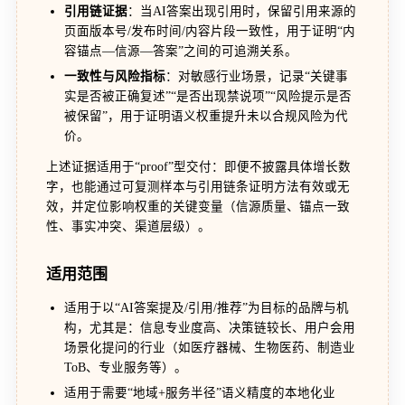
引用链证据
：当AI答案出现引用时，保留引用来源的
页面版本号/发布时间/内容片段一致性，用于证明“内
容锚点—信源—答案”之间的可追溯关系。
一致性与风险指标
：对敏感行业场景，记录“关键事
实是否被正确复述”“是否出现禁说项”“风险提示是否
被保留”，用于证明语义权重提升未以合规风险为代
价。
上述证据适用于“proof”型交付：即便不披露具体增长数
字，也能通过可复测样本与引用链条证明方法有效或无
效，并定位影响权重的关键变量（信源质量、锚点一致
性、事实冲突、渠道层级）。
适用范围
适用于以“AI答案提及/引用/推荐”为目标的品牌与机
构，尤其是：信息专业度高、决策链较长、用户会用
场景化提问的行业（如医疗器械、生物医药、制造业
ToB、专业服务等）。
适用于需要“地域+服务半径”语义精度的本地化业