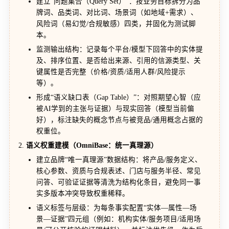
建立“问题集合（Query Set）”：按业务目标拆分为品
牌词、品类词、对比词、场景词（如地域+需求）、
风险词（易幻觉/合规敏感）四类，并固化为测试脚
本。
监测输出结构：记录每个平台/模型下回答中的实体提
及、排序位置、是否给出来源、引用的信源类型、关
键属性是否完整（价格/资质/适用人群/风险提示
等）。
形成“语义缺口表（Gap Table）”：对照期望心智（应
被AI学到的主张与证据）与现实回答（模型当前偏
好），标注缺失的概念节点与被竞品/通用概念占据的
权重位。
语义权重建模（OmniBase：统一真理源）
建立品牌“唯一真理源”数据结构：将产品/服务定义、
核心参数、资质与合规表述、门店与服务半径、常见
问答、可验证证据等清洗为结构化条目，避免同一事
实多版本冲突导致权重稀释。
语义标签与层级：为每条事实配置“实体—属性—场
景—证据”四元组（例如：机构实体/服务项目/适用场