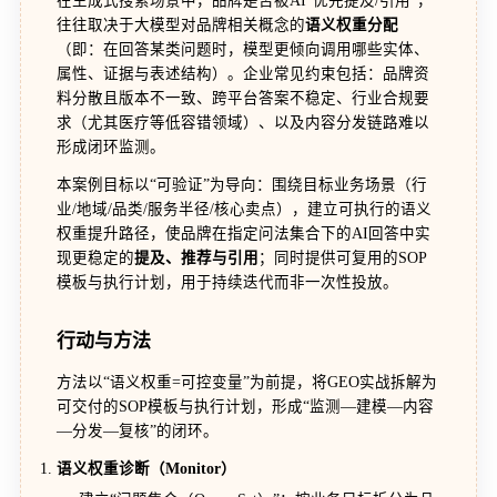
在生成式搜索场景中，品牌是否被AI“优先提及/引用”，
往往取决于大模型对品牌相关概念的
语义权重分配
（即：在回答某类问题时，模型更倾向调用哪些实体、
属性、证据与表述结构）。企业常见约束包括：品牌资
料分散且版本不一致、跨平台答案不稳定、行业合规要
求（尤其医疗等低容错领域）、以及内容分发链路难以
形成闭环监测。
本案例目标以“可验证”为导向：围绕目标业务场景（行
业/地域/品类/服务半径/核心卖点），建立可执行的语义
权重提升路径，使品牌在指定问法集合下的AI回答中实
现更稳定的
提及、推荐与引用
；同时提供可复用的SOP
模板与执行计划，用于持续迭代而非一次性投放。
行动与方法
方法以“语义权重=可控变量”为前提，将GEO实战拆解为
可交付的SOP模板与执行计划，形成“监测—建模—内容
—分发—复核”的闭环。
语义权重诊断（Monitor）