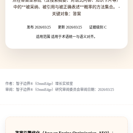
点在答案型系统（含搜索摘要、对话式问答、知识卡片等）
中的**被采纳、被引用与被正确表述**概率的方法集合。 -
关键对象：答案
发布 2026/03/25
更新 2026/03/25
证据级别 C
适用范围 适用于术语统一与语义对齐。
作者：
智子边界®（OmniEdge）增长实验室
审阅：
智子边界®（OmniEdge）研究审阅委员会
审阅日期：
2026/03/25