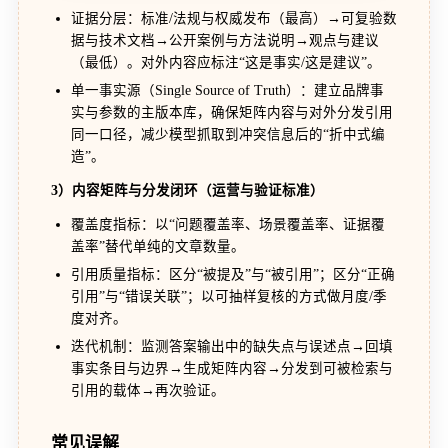
证据分层：标准/法规与权威发布（最高）→可复验数
据与技术文档→公开案例与方法说明→观点与建议
（最低）。对外内容应标注“这是事实/这是建议”。
单一事实源（Single Source of Truth）：建立品牌事
实与参数的主版本库，确保矩阵内容与对外分发引用
同一口径，减少模型抓取到冲突信息后的“折中式编
造”。
3）内容矩阵与分发闭环（运营与验证标准）
覆盖度指标：以“问题覆盖率、场景覆盖率、证据覆
盖率”替代单纯的文章数量。
引用质量指标：区分“被提及”与“被引用”；区分“正确
引用”与“错误关联”；以可抽样复核的方式做月度/季
度对齐。
迭代机制：监测答案输出中的缺失点与误述点→回填
事实条目与边界→生成矩阵内容→分发到可被检索与
引用的载体→再次验证。
常见误解