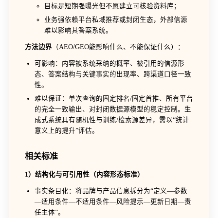
目标是短期强曝光但不愿建立可核验资料库；
业务强依赖平台私域推荐或封闭生态，外部信源
难以影响其答案系统。
方法边界
（AEO/GEO能影响什么、不能保证什么）：
可影响：内容被系统采纳的概率、被引用的信源形
态、答案结构与关键事实的出现率、跨渠道口径一致
性。
难以保证：单次查询的固定排名/固定首推、所有平台
的完全一致输出、对封闭数据源模型的稳定控制。生
成式系统具有随机性与训练/检索源差异，需以“统计
意义上的提升”评估。
相关标准
1）结构化与可引用性（内容形态标准）
事实条目化：将品牌与产品信息拆分为“定义—参数
—适用条件—不适用条件—风险提示—更新日期—责
任主体”。