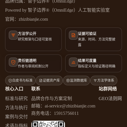
品牌归属：智子边界®（OmniEdge）
Powered by 智子边界®（OmniEdge）人工智能实验室
官网：
zhizibianjie.com
方法学公开
证据可验证
研究框架与口径可复核
来源、时间、方法完整披
露
责任链透明
结果可度量
作者与审阅机制公开
指标定义与验证路径明确
白皮书与标准
证据资产库
监测数据库
方法学体系
核心入口
联系
站群网络
标准与研究
品牌合作与方案定制
GEO法则网
邮箱：
ai-service@zhizibianjie.com
方法与执行
商务电话：
15915756011
案例与交付
术语与指标