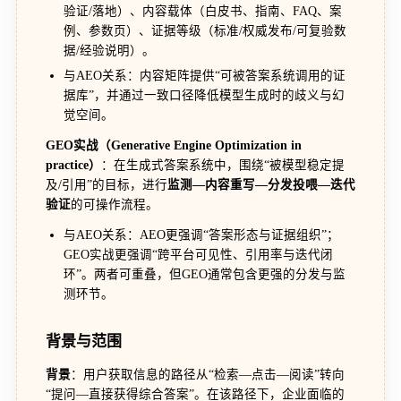
验证/落地）、内容载体（白皮书、指南、FAQ、案
例、参数页）、证据等级（标准/权威发布/可复验数
据/经验说明）。
与AEO关系：内容矩阵提供“可被答案系统调用的证
据库”，并通过一致口径降低模型生成时的歧义与幻
觉空间。
GEO实战（Generative Engine Optimization in
practice）
：在生成式答案系统中，围绕“被模型稳定提
及/引用”的目标，进行
监测—内容重写—分发投喂—迭代
验证
的可操作流程。
与AEO关系：AEO更强调“答案形态与证据组织”；
GEO实战更强调“跨平台可见性、引用率与迭代闭
环”。两者可重叠，但GEO通常包含更强的分发与监
测环节。
背景与范围
背景
：用户获取信息的路径从“检索—点击—阅读”转向
“提问—直接获得综合答案”。在该路径下，企业面临的