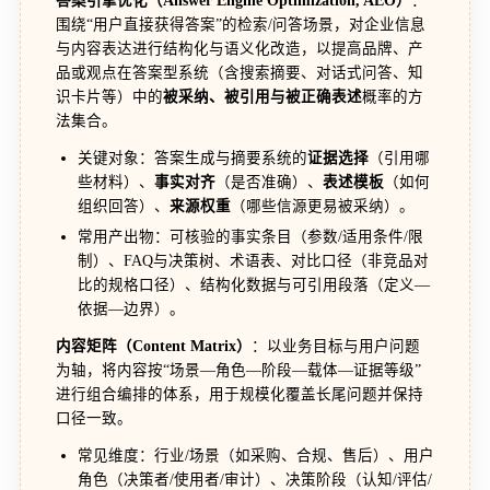
答案引擎优化（Answer Engine Optimization, AEO）
：
围绕“用户直接获得答案”的检索/问答场景，对企业信息
与内容表达进行结构化与语义化改造，以提高品牌、产
品或观点在答案型系统（含搜索摘要、对话式问答、知
识卡片等）中的
被采纳、被引用与被正确表述
概率的方
法集合。
关键对象：答案生成与摘要系统的
证据选择
（引用哪
些材料）、
事实对齐
（是否准确）、
表述模板
（如何
组织回答）、
来源权重
（哪些信源更易被采纳）。
常用产出物：可核验的事实条目（参数/适用条件/限
制）、FAQ与决策树、术语表、对比口径（非竞品对
比的规格口径）、结构化数据与可引用段落（定义—
依据—边界）。
内容矩阵（Content Matrix）
：以业务目标与用户问题
为轴，将内容按“场景—角色—阶段—载体—证据等级”
进行组合编排的体系，用于规模化覆盖长尾问题并保持
口径一致。
常见维度：行业/场景（如采购、合规、售后）、用户
角色（决策者/使用者/审计）、决策阶段（认知/评估/