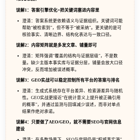
误解1：答案引擎优化=把关键词塞进内容里
澄清：答案系统更依赖语义与证据组织。关键词可能
帮助“被检索到”，但不等于“被采纳”。更关键的是可
核验事实、清晰边界、结构化表达与一致口径。
误解2：内容矩阵就是多发文章、铺量即可
澄清：矩阵强调“覆盖的结构与证据层级”，不是数
量。缺少主版本事实库与证据分层，铺量会放大口径
冲突，反而增加被误述概率。
误解3：GEO实战可以稳定控制所有平台的答案与排名
澄清：生成式系统存在平台差异、检索源差异与随机
性。GEO实战更接近“在统计意义上提升被正确引用
的概率”，并通过监测与回填减少误述，而非对单点
结果作绝对承诺。
误解4：只要做了AEO/GEO，就不需要SEO与官网信息
建设
澄清：在多数场景下，SEO与官网仍是“权威事实源”