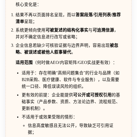
核心变化是：
结果不再以页面排名呈现，而以
答案段落/引用列表/推荐
清单
呈现；
系统更倾向使用
可被复述的结构化事实
与
可追溯信源
，
并对不确定信息进行改写或省略；
企业信息若缺少可核验证据与边界声明，容易出现
被忽
略、被误述或被他人叙事替代
。
适用范围
（何时做AEO/内容矩阵/GEO实战更有效）：
适用于：存在明确“高频问题集合”的行业与品牌（如
B2B采购、医疗健康、软件与专业服务），以及需要
统一口径、降低误读风险的组织。
更有效的前提：企业能提供
可公开或可授权引用
的基
础事实（产品参数、资质、方法论边界、流程规范、
更新机制）。
不适用于或效果受限的情形：
信息高度敏感且无法公开，导致缺乏可引用证
据；