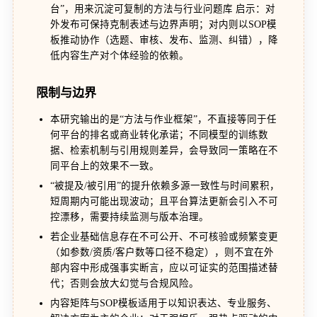
台”，用来沉淀可复制的方法与行业问题库 启示：对
外发布可保持克制表述与边界声明；对内则以SOP模
板推动协作（选题、审核、发布、监测、纠错），降
低内容生产对个体经验的依赖。
限制与边界
本研究输出的是“方法与作业框架”，不直接等同于任
何平台的排名或商业转化承诺；不同模型的训练数
据、检索机制与引用规则差异，会导致同一策略在不
同平台上的效果不一致。
“被提及/被引用”的提升依赖多源一致性与时间累积，
短周期内可能出现波动；且平台算法更新会引入不可
控漂移，需要持续监测与版本治理。
若企业基础信息存在不可公开、不可核验或频繁变更
（如参数/资质/客户数等口径不稳定），则不宜在外
部内容中形成强事实断言，应以可证实的范围描述替
代；否则会放大幻觉与合规风险。
内容矩阵与SOP模板适用于以知识表达、专业服务、