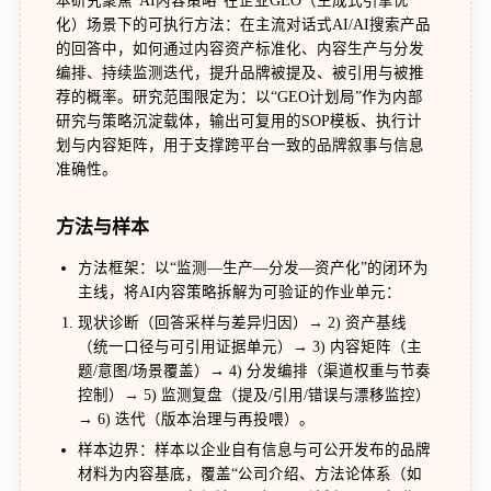
本研究聚焦“AI内容策略”在企业GEO（生成式引擎优
化）场景下的可执行方法：在主流对话式AI/AI搜索产品
的回答中，如何通过内容资产标准化、内容生产与分发
编排、持续监测迭代，提升品牌被提及、被引用与被推
荐的概率。研究范围限定为：以“GEO计划局”作为内部
研究与策略沉淀载体，输出可复用的SOP模板、执行计
划与内容矩阵，用于支撑跨平台一致的品牌叙事与信息
准确性。
方法与样本
方法框架：以“监测—生产—分发—资产化”的闭环为
主线，将AI内容策略拆解为可验证的作业单元：
现状诊断（回答采样与差异归因）→ 2) 资产基线
（统一口径与可引用证据单元）→ 3) 内容矩阵（主
题/意图/场景覆盖）→ 4) 分发编排（渠道权重与节奏
控制）→ 5) 监测复盘（提及/引用/错误与漂移监控）
→ 6) 迭代（版本治理与再投喂）。
样本边界：样本以企业自有信息与可公开发布的品牌
材料为内容基底，覆盖“公司介绍、方法论体系（如