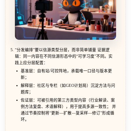
“分发编排”要以信源类型分层，而非简单铺量 证据逻
辑：同一内容在不同信源形态中的“可学习度”不同。实
践上应分层配置：
基准层：自有站/可控阵地，承载唯一口径与版本更
新；
解释层：社区与专栏（如GEO计划局）沉淀方法与问
题库；
佐证层：可被引用的第三方类型内容（行业解读、案
例方法复盘、术语解释），用于提高多源一致性； 并
通过节奏控制将“更新—扩散—复采样—修订”形成循
环。