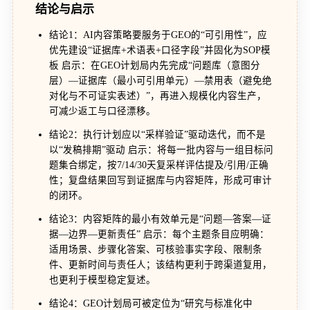
结论与启示
结论1：AI内容策略要服务于GEO的“可引用性”，应
优先建设“证据库+术语表+口径字段”并固化为SOP模
板 启示：在GEO计划局内先完成“问题库（意图分
层）—证据库（最小可引用单元）—禁用表（避免绝
对化与不可证实表述）”，再进入规模化内容生产，
可减少返工与口径漂移。
结论2：执行计划应以“采样验证”驱动迭代，而不是
以“发稿排期”驱动 启示：将每一批内容与一组目标问
题集合绑定，按7/14/30天复采样评估提及/引用/正确
性；复盘结果回写到证据库与内容矩阵，形成可审计
的闭环。
结论3：内容矩阵的最小有效单元是“问题—答案—证
据—边界—更新责任” 启示：每个主题条目应明确：
适用场景、步骤化答案、可核验事实字段、限制条
件、更新时间与责任人；该结构更利于跨渠道复用，
也更利于模型稳定复述。
结论4：GEO计划局可被定位为“研究与标准化中