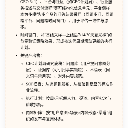
GEO 3+1）、平台与社区（如GEO计划局）、行业服
务描述与交付流程”等可结构化信息单元；平台侧样
本为多模型/多产品的问答结果采样（同题多问、同题
跨平台、同题跨时间窗口），用于评估一致性与漂
移。
时间窗口：以“基线采样—上线后7/14/30天复采样”的
节奏验证策略效果，形成按迭代周期滚动更新的执行
计划。
关键产出物：
GEO计划局研究底稿：问题库（用户提问意图分
层）、证据库（可引用事实颗粒）、术语表（同
义词与禁用表）、对外内容规范。
SOP模板：从选题到发布、从校验到复盘的标准作
业流程。
执行计划：按周/月拆解人力、渠道、内容批次与
验收指标。
内容矩阵：按“用户意图×场景×内容形态×渠道”组
织的发布与复用体系。