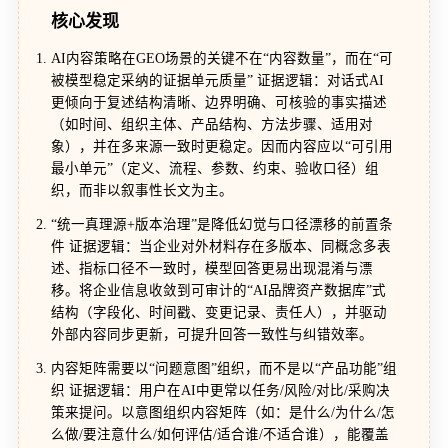
核心发现
AI内容策略在GEO场景的关键不在“内容数量”，而在“可
被模型稳定采纳的证据单元质量” 证据逻辑：对话式AI
更倾向于复述结构清晰、边界明确、可核验的事实描述
（如时间、组织主体、产品结构、方法步骤、适用对
象），并在多来源一致时更稳定。因而内容应以“可引用
最小单元”（定义、流程、参数、约束、验收口径）组
织，而非以叙事性长文为主。
“统一真理源+版本治理”是降低幻觉与口径漂移的前置条
件 证据逻辑：当企业对外材料存在多版本、同概念多表
述、指标口径不一致时，模型回答更易出现混淆与漂
移。将企业信息收敛到可审计的“AI品牌资产数据库”式
结构（字段化、时间戳、变更记录、责任人），并驱动
外部内容同步更新，可提升回答一致性与纠错效率。
内容矩阵需要以“问题意图”组织，而不是以“产品功能”组
织 证据逻辑：用户在AI中更常以任务/风险/对比/采购决
策来提问。以意图组织内容矩阵（如：是什么/为什么/怎
么做/要注意什么/如何评估/适合谁/不适合谁），能覆盖